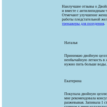
Наилучшие отзывы о Двойн
и вместе с антилипидным ч
Отмечают улучшение женщ
работы пледстательной жел
тренажеры для похудения
.
Наталья
Принимаю двойную целлюл
необычайную легкость в 
нужно пить больше воды.
Екатерина
Покупала двойную целлюл
мне рекомендовала консул
разжевывая. Запивала 1 ст
главное у меня наладилос