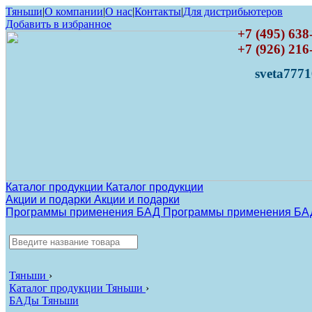
Тяньши
|
О компании
|
О нас
|
Контакты
|
Для дистрибьютеров
Добавить в избранное
+7 (495) 638
+7 (926) 216
sveta777
Каталог продукции Каталог продукции
Акции и подарки Акции и подарки
Программы применения БАД Программы применения БА
ИСКАТЬ
Тяньши
›
Каталог продукции Тяньши
›
БАДы Тяньши