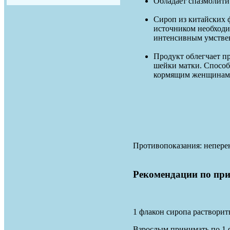
Обладает спазмолити
Сироп из китайских 
источником необходим
интенсивным умстве
Продукт облегчает п
шейки матки. Способ
кормящим женщинам
Противопоказания: неперен
Рекомендации по пр
1 флакон сиропа растворить
Взрослым принимать по 1 ф