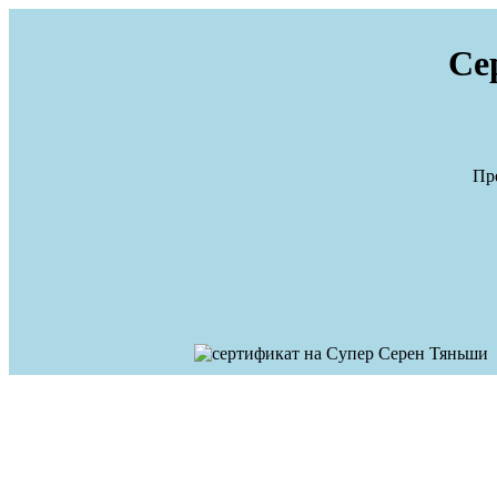
Cе
Пр