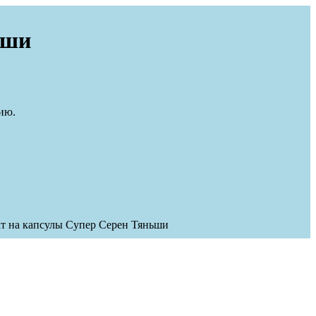
ьши
ию.